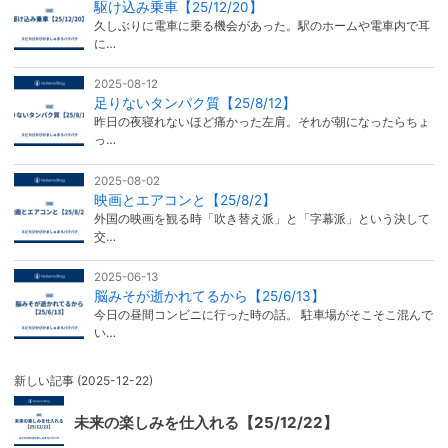
駆け込み乗車【25/12/20】
久しぶりに電車に乗る機会があった。駅のホームや電車内で耳
に…
2025-08-12
足りないタンパク質【25/8/12】
昨日の夜寝れないほど痛かった左肩。それが朝になったらちょ
っ…
2025-08-02
映画とエアコンと【25/8/2】
外国の映画を観る時「吹き替え派」と「字幕派」という決して
交…
2025-06-13
脳みそが逝かれてるから【25/6/13】
今日の昼間コンビニに行った時の話。 駐車場がそこそこ混んで
い…
新しい記事
(2025-12-22)
未来の楽しみを仕入れる【25/12/22】