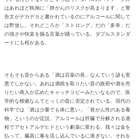
はあれほど執拗に「肺がんのリスクが高まります」と警
告文がデカデカと書かれているのにアルコールに関して
は野放し。それどころか「ストロング」だの「多幸」だ
の強さや快楽を煽る言葉が踊っている。ダブルスタンダ
ードにも程がある。
そもそも昔からある「酒は百薬の長」なんていう諺も害
悪でしかない。あれは酒税を取りたい昔の政府や酒を売
りたい商人が広めたキャッチコピーみたいなもので、医
学的な根拠なんてとっくの昔に否定されている。現代の
科学では「酒は少量でも体に悪い」「発がん性のある毒
物」というのが定説。アルコールは肝臓で分解される過
程でアセトアルデヒドという劇薬に変わる。我々は金を
払って、臓器に毒を流し込んでいるに過ぎない。それを