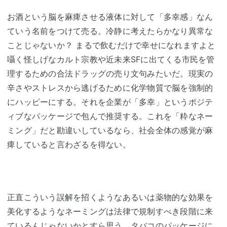
お酒という脳を麻痺させる液体に対して「多幸感」なん
ていう名前をつけて売る。冷静に考えたらかなり異常な
ことじゃないか？ まるで飲むだけで幸せになれますよと
囁く怪しげなカルト宗教や近未来SFに出てくる市民を管
理するための合法ドラッグの売り文句みたいだ。現実の
辛さやストレスから逃げるために化学物質で脳を強制的
にハッピーにする。それを企業が「多幸」というポジテ
ィブなパッケージで包んで推奨する。これを「粋なネー
ミング」だと勘違いしているなら、社会全体の感覚が麻
痺していると言わざるを得ない。
正直こういう誤解を招くようなあるいは薬物的な効果を
美化するようなネーミングは法律で規制すべき段階に来
ているんじゃないかとすら思う。タバコのパッケージに